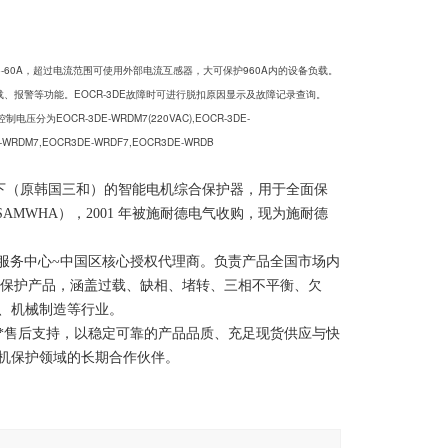
流范围0.5-60A，超过电流范围可使用外部电流互感器，大可保护960A内的设备负载。
过载、报警等功能。EOCR-3DE故障时可进行脱扣原因显示及故障记录查询。
OCR-3DE-WRDM7(220VAC),EOCR-3DE-
DE-WRDM7,EOCR3DE-WRDF7,EOCR3DE-WRDB
是施耐德电气旗下（原韩国三和）的智能电机综合保护器，用于全面保
MWHA），2001 年被施耐德电气收购，现为施耐德
销服务中心~中国区核心授权代理商。负责产品全国市场内
电机保护产品，涵盖过载、缺相、堵转、三相不平衡、欠
、机械制造等行业。
*售后支持，以稳定可靠的产品品质、充足现货供应与快
机保护领域的长期合作伙伴。