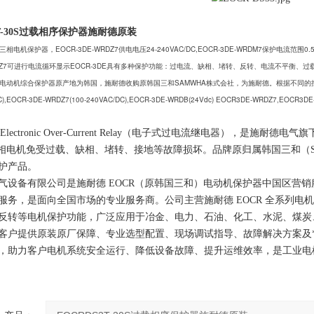
3T-30S过载相序保护器施耐德原装
能三相电机保护器，EOCR-3DE-WRDZ7供电电压24-240VAC/DC,EOCR-3DE-WRDM7保护电
-WRZ7可进行电流循环显示EOCR-3DE具有多种保护功能：过电流、缺相、堵转、反转、电流不平衡、
智能电动机综合保护器原产地为韩国，施耐德收购原韩国三和SAMWHA株式会社，为施耐德。根据不同的控制电压分为E
C),EOCR-3DE-WRDZ7(100-240VAC/DC),EOCR-3DE-WRDB(24Vdc) EOCR3DE-WRDZ7,EOCR3
称 Electronic Over-Current Relay（电子式过电流继电器），
 单相电机免受过载、缺相、堵转、接地等故障损坏。品牌原归属韩国三和（SA
护产品。
气设备有限公司是施耐德 EOCR（原韩国三和）电动机保护器中国区营
服务，是面向全国市场的专业服务商。公司主营施耐德 EOCR 全系列
反转等电机保护功能，广泛应用于冶金、电力、石油、化工、水泥、煤炭
客户提供原装原厂保障、专业选型配置、现场调试指导、故障解决方案及
，助力客户电机系统安全运行、降低设备故障、提升运维效率，是工业电