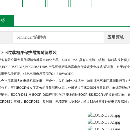
介绍
Schneider/施耐德
应用领域
3T-30S过载相序保护器施耐德原装
备有限公司专业代理销售韩国自动化产品，EOCR-DS3T具有过电流、缺相、堵转和反转保
-05S,EOCRDS3T-30S,EOCRDS3T-60S.产品可根据现场需求自行设定安全模式N和R型。
适用于各种环境。供电电源电压范围为24-240VAC/DC。
式会社是韩国大的电动机保护器生产企业，公司由金仁锡博士（施耐德电气集团韩国执行官）于1
公司。三和EOCR设立了高效的质量管理体系，公司通过了ISO9001质量认证、能源管理
书。EOCR-DS1 与 EOCR-DS3产品区别 功能上面比EOCR-SS,EOCR-AR多逆相功能，
/EOCRDS3为三相， EOCRDS1：反时限，电流范围大到30A，超过32A就需要外配电流互感器