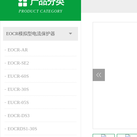
产品分类
PRODUCT CATEGORY
EOCR模拟型电流保护器
EOCR-AR
EOCR-SE2
EUCR-60S
EUCR-30S
EUCR-05S
EOCR-DS3
EOCRDS1-30S