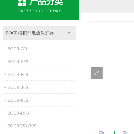
产品分类
PRODUCT CATEGORY
EOCR模拟型电流保护器
EOCR-AR
EOCR-SE2
EUCR-60S
EUCR-30S
EUCR-05S
EOCR-DS3
EOCRDS1-30S