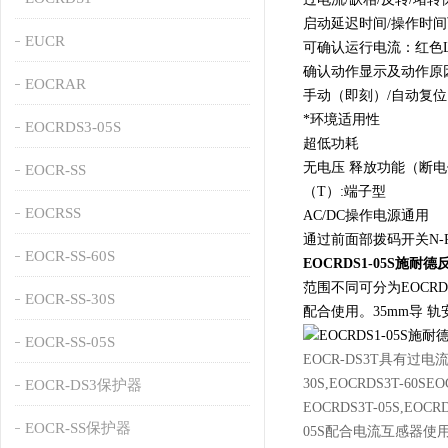
启动延迟时间/操作时
EUCR
可确认运行电流：红色L
确认动作显示及动作原
EOCRAR
手动（即刻）/自动复位
*环境适用性
EOCRDS3-05S
超低功耗
无电压 释放功能（断电
EOCR-SS
（T）:端子型
EOCRSS
AC/DC操作电源通用
通过前面部拨码开关N-
EOCR-SS-60S
EOCRDS1-05S施
范围不同可分为EOCRD
EOCR-SS-30S
配合使用。35mm导 
EOCR-SS-05S
EOCR-DS3T具有过电
30S,EOCRDS3T
EOCR-DS3保护器
EOCRDS3T-05S,E
EOCR-SS保护器
05S配合电流互感器使