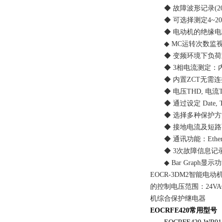
◆ 故障波形记录(20
◆ 可选择测定4~20mA 
◆ 电动机的绝缘电阻诊断
◆ MC运转次数监视，1,
◆ 变频环境下负荷上
◆ 3相电流测定：内置CT 
◆ 内置ZCT无需连接外部
◆ 电压THD, 电流THD
◆ 通过设定 Date, T
◆ 选择多种保护方法：
◆ 接地电流及短路可同时
◆ 通讯功能：Ethernet
◆ 3次故障信息记录：
◆ Bar Graph
EOCR-3DM2智能
的控制电压范围：24VA
机综合保护继电器
EOCRFE420常用型号