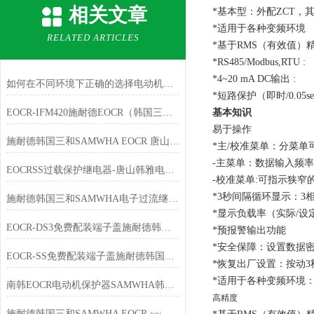
相关文章
*基本型：外配ZCT，
*适用于各种变频环境
RELATED ARTICLES
*基于RMS（有效值）
*RS485/Modbus,RTU :
*4~20 mA DC输出 :
如何在不同环境下正确的选择电动机保护器？
*短路保护（即时/0.05se
EOCR-IFM420施耐德EOCR（韩国三和）电子式继电器
基本知识
易于操作
施耐德韩国三和SAMWHA EOCR 唐山韩雅电气五一放假通知
*主/校准菜单：分菜
-主菜单：数据输入频
EOCRSS过载保护继电器-唐山韩雅电气专注施耐德韩国三和EOCR
-校准菜单:可指示狭窄的
*3秒间隔循环显示：3
施耐德韩国三和SAMWHA电子过流继电器EOCR-SS该如何使用？
*显示负载率（实际/设定
EOCR-DS3免费配装端子盖施耐德韩国三和SAMWHA
*预报警输出功能
*安全保障：设置数据
EOCR-SS免费配装端子盖施耐德韩国三和SAMWHA
*恢复出厂设置：按动
*适用于各种变频环境：30 
南韩EOCR电动机保护器SAMWHA韩国三和电子式继电器
高精度
施耐德韩国三和SAMWHA EOCR ~~唐山韩雅电气春节放假通知