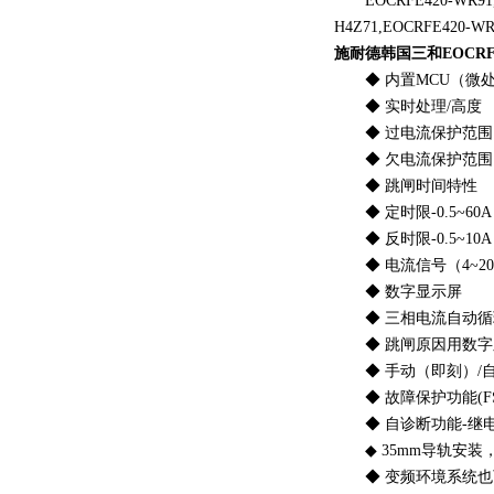
EOCRFE420-WR91,EO
H4Z71,EOCRFE420-W
施耐德韩国三和EOCRF
◆ 内置MCU（微处
◆ 实时处理/高度
◆ 过电流保护范围：0.5
◆ 欠电流保护范围
◆ 跳闸时间特性
◆ 定时限-0.5~60A
◆ 反时限-0.5~10A
◆ 电流信号（4~2
◆ 数字显示屏
◆ 三相电流自动循环
◆ 跳闸原因用数字显
◆ 手动（即刻）/自
◆ 故障保护功能(FS:
◆ 自诊断功能-继电
◆ 35mm导轨安装
◆ 变频环境系统也可保