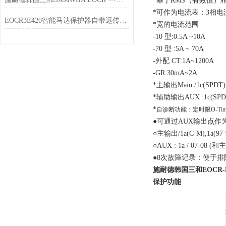
*基于RMS（有效值）
*可作为电流表：3相电
EOCR3E420智能马达保护器自带远传输出模块
*宽的电流范围
-10 型:0.5A ~10A
-70 型 :5A ~ 70A
-外配 CT:1A~1200A
-GR:30mA~2A
*主输出Main /1c(SPDT):
*辅助输出AUX :1c(SPDT)
*
自诊断功能：定时限O-T
●可通过AUX输出点作
○主输出/1a(C-M),1a(9
○AUX : 1a / 07-08
●8次故障记录：便于
施耐德韩国三和EOCR
保护功能