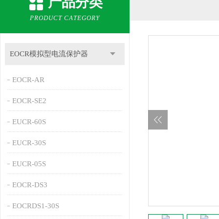
产品分类
PRODUCT CATEGORY
EOCR模拟型电流保护器
EOCR-AR
EOCR-SE2
EUCR-60S
EUCR-30S
EUCR-05S
EOCR-DS3
EOCRDS1-30S