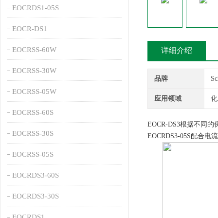
EOCRDS1-05S
EOCR-DS1
EOCRSS-60W
详细介绍
EOCRSS-30W
品牌
S
EOCRSS-05W
应用领域
化
EOCRSS-60S
EOCR-DS3根据不同的保护
EOCRSS-30S
EOCRDS3-05S配合
EOCRSS-05S
EOCRDS3-60S
EOCRDS3-30S
EOCRDS1