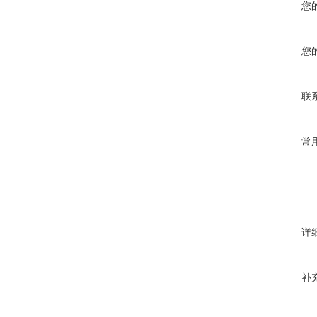
您
您
联
常
详
补