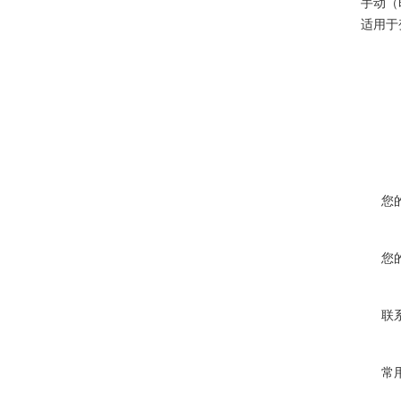
手动（即
适用于变频
您
您
联
常