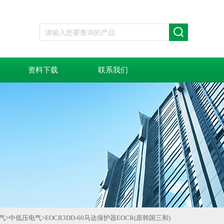
资料下载
联系我们
气
>
中低压电气
>
EOCR3DD-60马达保护器EOCR(原韩国三和)