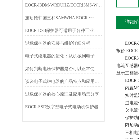
EOCR-I3DM-WRDUHZ/EOCRI3MS-WRDUHZ施耐德原装电动机保护器简介
施耐德韩国三和SAMWHA EOCR ~~唐山韩雅电气春节放假通知
详细
EOCR-DS3保护器可适用于各种工业环境中
过载保护器的安装与维护详细分析
EOCR-3D
报价 EOCR
电子式继电器的进化：从机械到电子
EOCR3DE
电流互感器
如何判断电压保护器是否可以正常使用？
显示三相运
EOCR-
谈谈电子式继电器的产品特点和应用行业
内置MC
过载保护器的核心原理及应用场景分享
实时监测
过电流保护范
EOCR-SSD数字型电子式电动机保护器
欠电流保
保护功能
附加功能
三相电流