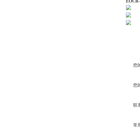
EOCR
您
您
联
常