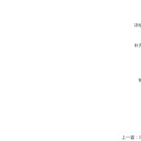
详
补
上一篇：