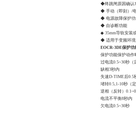
◆终跳闸原因确认功
◆ 手动（即刻）/电
◆ 电源故障保护功能（
◆ 自诊断功能
◆ 35mm导轨安装
◆ 适用于变频环境系统
EOCR-3DE保护功
保护功能保护动作
过电流0.5~30秒（定时
缺相3秒内
失速D-TIME后0.
堵转0.5,1-10秒（
逆相（反转）0.1~0
电流不平衡8秒内
欠电流0.5~30秒