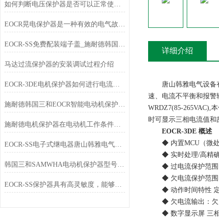
如何判断电压保护器是否可以正常使用？
EOCR晃电保护器是一种有效的电气故障保护设备
EOCR-SS免费配装端子盖_施耐德韩国三和SAMWHA
详细介绍
马达过流保护器的安装调试过程介绍
EOCR-3DE电机保护器如何进行电流设定
唐山韩雅电气设备有限
速、电流不平衡和报警输出功能
施耐德韩国三和EOCR智能电动机保护器石油化工行业应用
WRDZ7(85-265V
时可显示三相电流值和
施耐德电机保护器在电动机工作条件下有哪些选择？
EOCR-3DE 概述
◆ 内置MCU（微处
EOCR-SS电子式继电器唐山韩雅电气专业销售
◆ 实时处理/高精
韩国三和SAMWHA电动机保护器型号大全
◆ 过电流保护范围：0.5
◆ 欠电流保护范围
EOCR-SS保护器具有高灵敏度，能够及时检测到电流异常
◆ 动作时间特性 定时限-
◆ 欠电流输出：欠电流
◆ 数字显示屏 三相