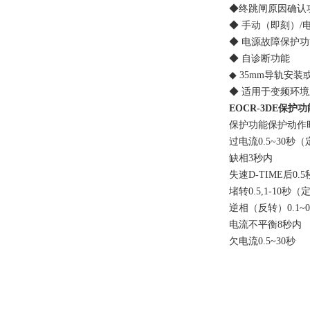
◆终跳闸原因确认功
◆ 手动（即刻）/电
◆ 电源故障保护功能（
◆ 自诊断功能
◆ 35mm导轨安装
◆ 适用于变频环境系统
EOCR-3DE保护功
保护功能保护动作
过电流0.5~30秒（定时
缺相3秒内
失速D-TIME后0.
堵转0.5,1-10秒（
逆相（反转）0.1~0
电流不平衡8秒内
欠电流0.5~30秒