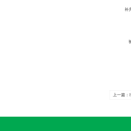
补
上一篇：
词:施耐德eg