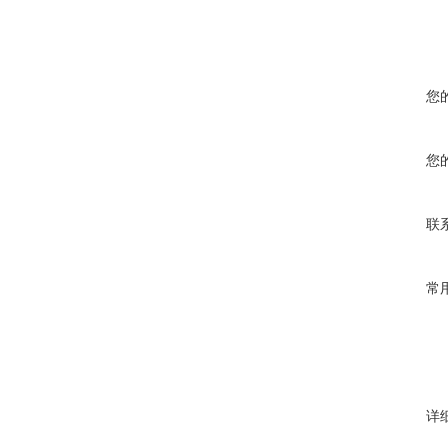
您
您
联
常
详