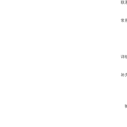
联
常
详
补