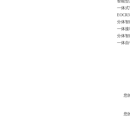
智能型产品:E
一体式智能电
EOCR3D
分体智能电动机
一体接地漏电综
分体智能接地
一体自带
您
您