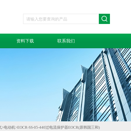
资料下载
联系我们
气
>
电动机
>
EOCR-SS-05-440过电流保护器EOCR(原韩国三和)