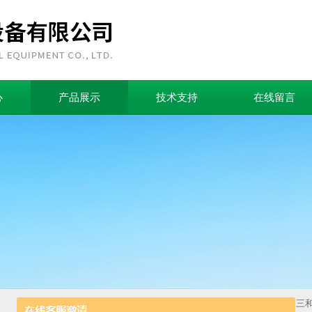
心
产品展示
技术支持
在线留言
首页
>
产品中心
>
电工电气
>
电动机
>
EOCR-SSD-05(原韩国