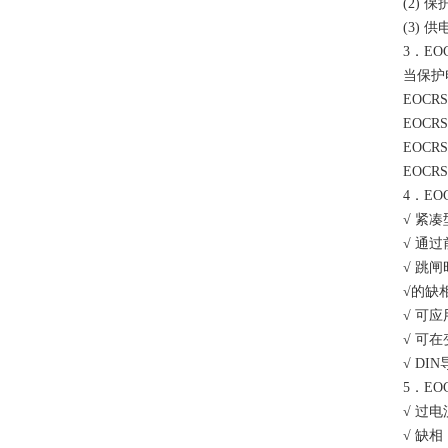
(2) 保护电流范
(3) 供电
3．EOC
当保护电流
EOCRSSD
EOCRSSD
EOCRSSD
EOCRSSD
4．EOCR
√ 紧凑型
√ 通过前
√ 跳闸时
√的缺相
√ 可应用
√ 可在变频
√ DIN
5．EOC
√ 过电
√ 缺相