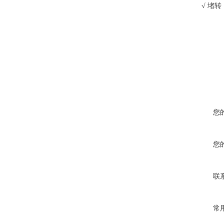
√ 堵转
您
您
联
常