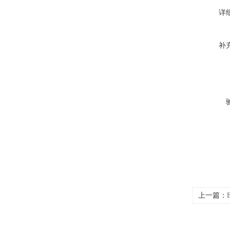
详
补
上一篇：
耐德EOC