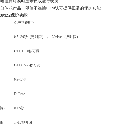
幅值棒可实时显示负载运行状况
体式产品，即使不连接PDM认可提供正常的保护功能
3MZ2
保护功能
保护动作时间
0.5~30秒（定时限），1-30class（反时限）
OFF,1~10秒可调
OFF,0.5~5秒可调
0.3~5秒
D-Time
转）
0.15秒
衡
1~10秒可调