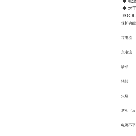
◆ 电流
◆ 对于分
EOCR-
保护功能
过电流
欠电流
缺相
堵转
失速
逆相（反
电流不平