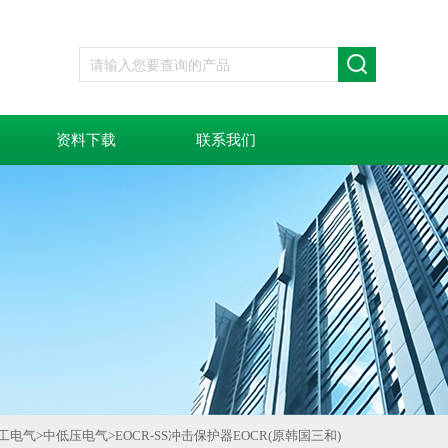
资料下载
联系我们
工电气
>
中低压电气
>
EOCR-SS冲击保护器EOCR(原韩国三和)