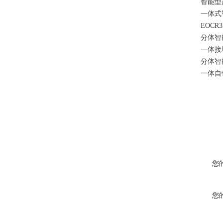
智能型产品:E
一体式智能电
EOCR3D
分体智能电动机
一体接地漏电综
分体智能接地
一体自带
您
您