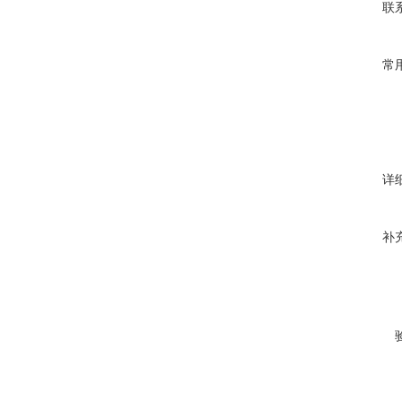
联
常
详
补