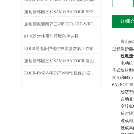
施耐德韩国三和SAMWHA EOCR-SE2新旧产品替代表
详细
施耐德原装南韩三和EOCR-3DE-WRDZ7电机保护器参数一览表
继电器对使用的环境条件选择
唐山韩雅电气设
EOCR晃电保护器的技术参数和工作原理介绍
过载保护器
过电流
施耐德韩国三和SAMWHA EOCR 唐山韩雅电气五一放假通知
电动机保护
子式旋钮型机
EOCR-PMZ-WRDZ7W电动机保护器介绍及选型
30A)和60
6A),EOCRSS
经济型经济型产品
自动复位过载保
空转低电流保护
反时限过载保护
过载相序保护器
低成本配套:EO