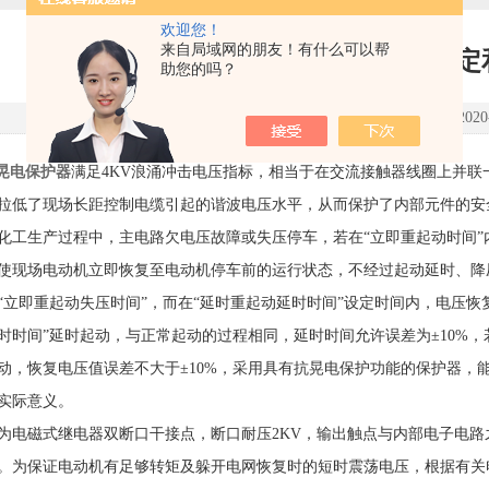
欢迎您！
来自局域网的朋友！有什么可以帮
EOCR晃电保护器满足电压稳
助您的吗？
点击次数：2849 更新时间：2020-0
R晃电保护器
满足4KV浪涌冲击电压指标，相当于在交流接触器线圈上并
拉低了现场长距控制电缆引起的谐波电压水平，从而保护了内部元件的安
生产过程中，主电路欠电压故障或失压停车，若在“立即重起动时间”
使现场电动机立即恢复至电动机停车前的运行状态，不经过起动延时、降
即重起动失压时间”，而在“延时重起动延时时间”设定时间内，电压恢
时时间”延时起动，与正常起动的过程相同，延时时间允许误差为±10%，
动，恢复电压值误差不大于±10%，采用具有抗晃电保护功能的保护器，
实际意义。
磁式继电器双断口干接点，断口耐压2KV，输出触点与内部电子电路之
。为保证电动机有足够转矩及躲开电网恢复时的短时震荡电压，根据有关