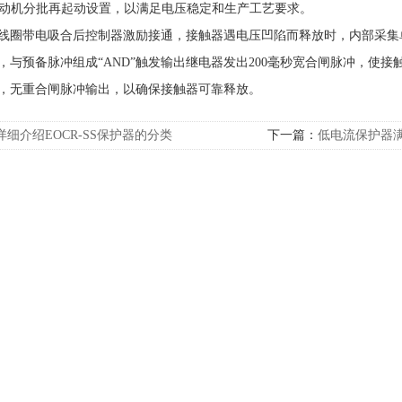
电动机分批再起动设置，以满足电压稳定和生产工艺要求。
带电吸合后控制器激励接通，接触器遇电压凹陷而释放时，内部采集
，与预备脉冲组成“AND”触发输出继电器发出200毫秒宽合闸脉冲，使
，无重合闸脉冲输出，以确保接触器可靠释放。
详细介绍EOCR-SS保护器的分类
下一篇：
低电流保护器
求