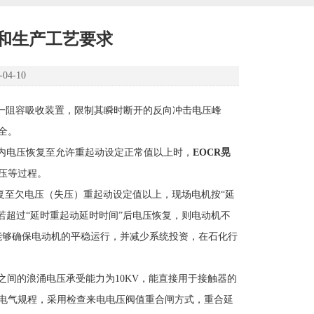
定和生产工艺要求
4-10
联一阻容吸收装置，限制其瞬时断开的反向冲击电压峰
全。
内电压恢复至允许重起动设定正常值以上时，
EOCR晃
压等过程。
复至欠电压（失压）重起动设定值以上，现场电机按“延
若超过“延时重起动延时时间”后电压恢复，则电动机不
能够确保电动机的平稳运行，并减少系统投资，在石化行
间的浪涌电压承受能力为10KV，能直接用于接触器的
电气规程，采用检查来电电压阀值重合闸方式，重合延