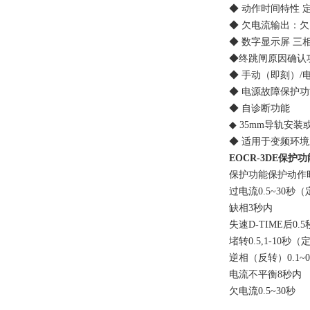
◆ 动作时间特性 定时限-
◆ 欠电流输出：欠电流
◆ 数字显示屏 三相
◆终跳闸原因确认功
◆ 手动（即刻）/电
◆ 电源故障保护功能（
◆ 自诊断功能
◆ 35mm导轨安装
◆ 适用于变频环境系统
EOCR-3DE保护功
保护功能保护动作
过电流0.5~30秒（定时
缺相3秒内
失速D-TIME后0.
堵转0.5,1-10秒（
逆相（反转）0.1~0
电流不平衡8秒内
欠电流0.5~30秒