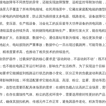
接地故障等不同类型的异常，还能实现故障预警、远程监控等附加功能，
几乎覆盖了所有用电领域。在民用场景中，它藏在家庭配电箱的微型
小家电的内部电路里，防止因为插排接太多电器、线路老化、设备故障引
机、变压器、生产线设备、冶金化工的反应釜等大功率设备的供电回路，
绕组温度会持续升高，轻则烧毁电机影响生产，重则引发火灾，能在电机
事故扩大。在新能源、数据中心、通信基站等新兴领域，地位更加关键：
池起火、电站损毁的严重事故；数据中心一旦出现过载跳闸，可能导致上
、精准度要求高，也推动了相关技术的持续迭代。
护器件，过载保护器的核心要求是“该动则动，不该动则不动”：既不
；也不能在电路正常运行时误动，影响生产生活秩序。为了实现这个目标
知要求它能捕捉到线路运行状态的微小变化，区分正常的负载波动和真正
障影响降到低；环境适配要求它能在高温、高湿、粉尘、盐雾、震动等恶
中，选型也需要匹配具体场景的需求：在感性负载占比高的工业场景，需
作；在存在腐蚀性气体、粉尘的恶劣环境中，需要选用密封性更好的产品
试，确保其脱扣机构、传感元件工作正常，避免因器件老化、积灰导致的