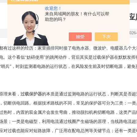
欢迎您！
来自局域网的朋友！有什么可以帮
过载保护器的核心原理及应
助您的吗？
点击次数：219 更新时间：2026-0
过这样的经历：家里插排同时接了电热水器、微波炉、电暖器几个大
电。这个看似“妨碍使用”的跳闸动作，背后其实是过载保护器在默默发
“哨兵”，时刻监测着电路的运行状态，在风险发生前及时切断电源，避免
理来看，
过载保护器
的本质是通过监测电路的运行状态，判断其是否超
，切断供电回路。根据技术路线的不同，常见的保护器可分为三类：一类
过热时，内置的双金属片会发生弯曲，推动脱扣机构切断电路，这类产品
场景；一类是电磁型，利用电流通过线圈产生磁场的原理，当线路电流超
应对过载也能应对短路故障，广泛用在配电总闸等关键节点；还有一类是