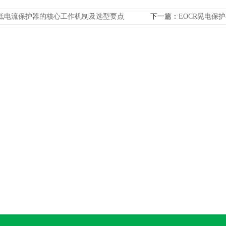
低电流保护器的核心工作机制及选型要点
下一篇：
EOCR晃电保
设计