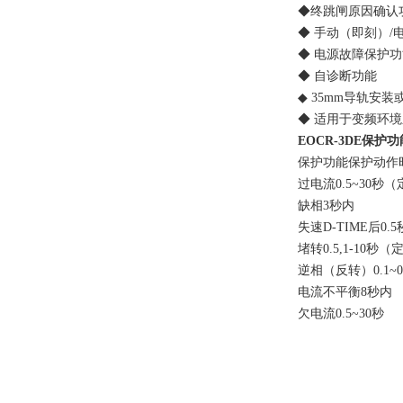
◆终跳闸原因确认功
◆ 手动（即刻）/电
◆ 电源故障保护功能（
◆ 自诊断功能
◆ 35mm导轨安装
◆ 适用于变频环境系统
EOCR-3DE保护功
保护功能保护动作
过电流0.5~30秒（定时
缺相3秒内
失速D-TIME后0.
堵转0.5,1-10秒（
逆相（反转）0.1~0
电流不平衡8秒内
欠电流0.5~30秒