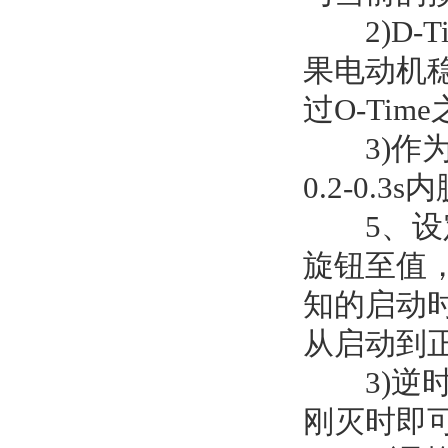
2)D-T
果电动机稳
过O-Ti
3)作为安
0.2-0.3
5、设定方法
旋钮至值，接
知的启动
从启动到
3)逆时针
刚灭时即可