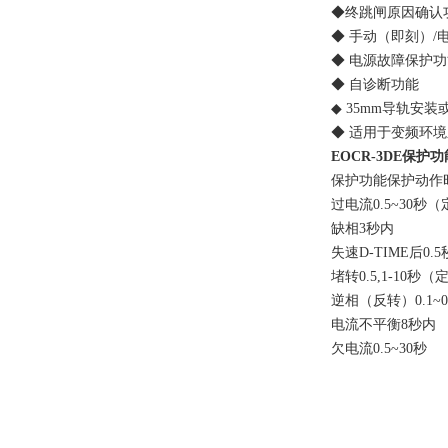
◆终跳闸原因确认功
◆ 手动（即刻）/电
◆ 电源故障保护功能（
◆ 自诊断功能
◆ 35mm导轨安装
◆ 适用于变频环境系统
EOCR-3DE保护功
保护功能保护动作
过电流0.5~30秒（定时
缺相3秒内
失速D-TIME后0.
堵转0.5,1-10秒（
逆相（反转）0.1~0
电流不平衡8秒内
欠电流0.5~30秒