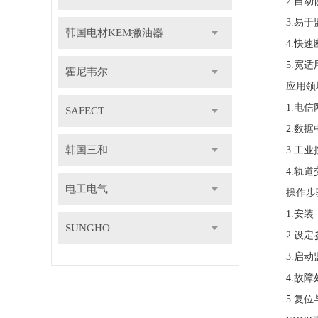
2.自动恢
3.易于监
韩国电材KEM撇油器
4.快速断
5.宽适用
霍尼韦尔
应用领
1.电信网
SAFECT
2.数据中
韩国三和
3.工业控
4.轨道交
电工电气
操作步
1.安装：
SUNGHO
2.设定参
3.启动监
4.故障处
5.复位与