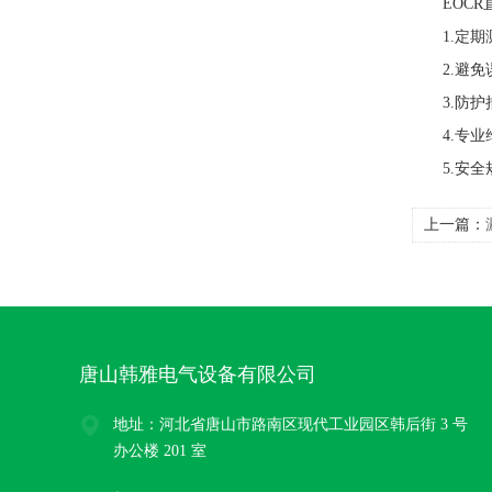
EOCR
1.定期测
2.避免误
3.防护措
4.专业维
5.安全规
上一篇：
唐山韩雅电气设备有限公司
地址：河北省唐山市路南区现代工业园区韩后街 3 号
办公楼 201 室