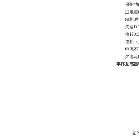
保护功能
过电流0.5
缺相3秒
失速D-T
堵转0.5,
逆相（反转）
电流不平
欠电流0.
零序互感器
您