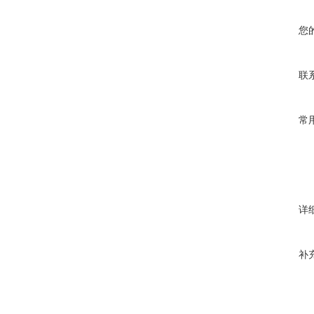
您
联
常
详
补