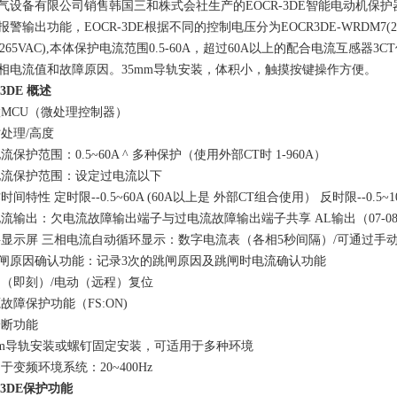
气设备有限公司销售韩国三和株式会社生产的EOCR-3DE智能电动机保
输出功能，EOCR-3DE根据不同的控制电压分为EOCR3DE-WRDM7(220VAC),
85-265VAC),本体保护电流范围0.5-60A，超过60A以上的配合电流互
相电流值和故障原因。35mm导轨安装，体积小，触摸按键操作方便。
-3DE 概述
CU（微处理控制器）
处理/高度
护范围：0.5~60A ^ 多种保护（使用外部CT时 1-960A）
流保护范围：设定过电流以下
特性 定时限--0.5~60A (60A以上是 外部CT组合使用） 反时限--0.5
输出：欠电流故障输出端子与过电流故障输出端子共享 AL输出（07-08
示屏 三相电流自动循环显示：数字电流表（各相5秒间隔）/可通过手
原因确认功能：记录3次的跳闸原因及跳闸时电流确认功能
即刻）/电动（远程）复位
障保护功能（FS:ON)
断功能
m导轨安装或螺钉固定安装，可适用于多种环境
变频环境系统：20~400Hz
-3DE保护功能