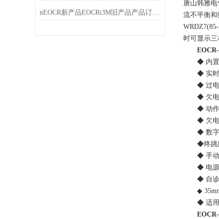
唐山韩雅电
nEOCR新产品EOCRi3M旧产品产品订购代码对应表
流不平衡和报警
WRDZ7(
时可显示三
EOCR
◆ 内置M
◆ 实时
◆ 过电流保
◆ 欠电
◆ 动作时间
◆ 欠电流
◆ 数字显
◆终跳闸
◆ 手动（
◆ 电源故
◆ 自诊
◆ 35m
◆ 适用于
EOCR