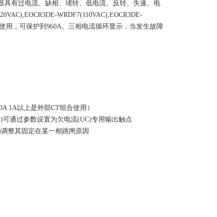
护器具有过电流、缺相、堵转、低电流、反转、失速、电
EOCR3DE-WRDF7(110VAC),EOCR3DE-
感器3CT使用，可保护到960A。三相电流循环显示，当发生故障
~10A 1A以上是外部CT组合使用）
)可通过参数设置为欠电流(UC)专用输出触点
动调整其固定在某一相跳闸原因