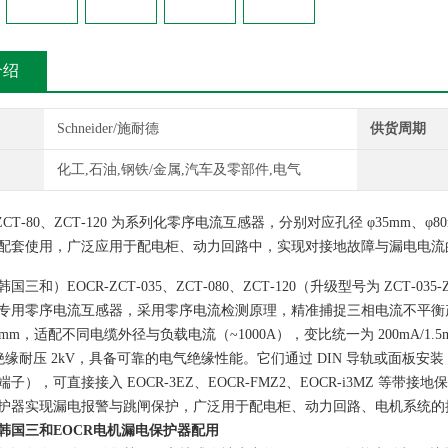
介绍
Schneider/施耐德
供货周期
化工,石油,钢铁/金属,汽车及零部件,电气
5、ZCT‑80、ZCT‑120 为系列化零序电流互感器，分别对应孔径 φ35mm
配套使用，广泛应用于配电柜、动力回路中，实现对接地故障与漏电电流
三和）EOCR‑ZCT‑035、ZCT‑080、ZCT‑120（升级型号为 ZCT‑035‑Z
专用零序电流互感器，采用零序电流检测原理，精准捕捉三相电流不平衡产
20mm，适配不同电缆外径与负载电流（~1000A），变比统一为 200mA/1.
绝缘耐压 2kV，具备可靠的电气绝缘性能。它们通过 DIN 导轨或面板安装，ZCT‑03
子），可直接接入 EOCR‑3EZ、EOCR‑FMZ2、EOCR‑i3MZ 
护器实现漏电报警与跳闸保护，广泛用于配电柜、动力回路、电机系统的
韩国三和EOCR电机漏电保护器配用