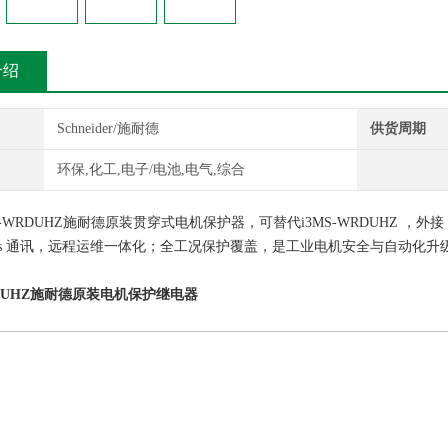
介绍
Schneider/施耐德
供货周期
环保,化工,电子/电池,电气,综合
DM‑WRDUHZ施耐德原装贯穿式电机保护器，可替代i3MS‑WRDUHZ ，外接 C
odbus 通讯，远程运维一体化；全工况保护覆盖，是工业电机安全与自动
RDUHZ施耐德原装电机保护继电器