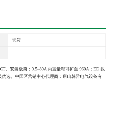
现货
T、安装极简；0.5–80A 内置量程可扩至 960A；ED 数
化升级优选。中国区营销中心代理商：唐山韩雅电气设备有