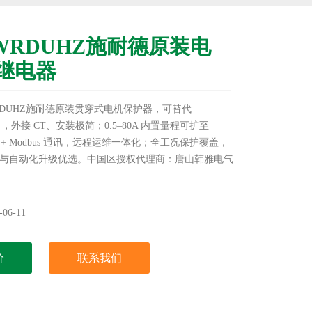
-WRDUHZ施耐德原装电
继电器
‑WRDUHZ施耐德原装贯穿式电机保护器，可替代
HZ ，外接 CT、安装极简；0.5–80A 内置量程可扩至
显 + Modbus 通讯，远程运维一体化；全工况保护覆盖，
与自动化升级优选。中国区授权代理商：唐山韩雅电气
3DM-WRDUHZ施耐德原装电机保护继电器
06-11
价
联系我们