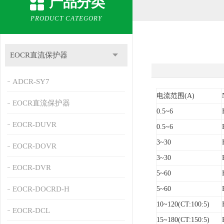
产品分类
PRODUCT CATEGORY
EOCR直流保护器
ADCR-SY7
电流范围(A)
EOCR直流保护器
0.5~6
EOCR-DUVR
0.5~6
3~30
EOCR-DOVR
3~30
EOCR-DVR
5~60
EOCR-DOCRD-H
5~60
10~120(CT:100:5)
EOCR-DCL
15~180(CT:150:5)