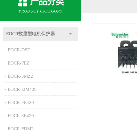
产品分类
PRODUCT CATEGORY
EOCR数显型电机保护器
EOCR-DSD
EOCR-FEZ
EOCR-3MZ2
EOCR-I3M420
EOCR-FE420
EOCR-3E420
EOCR-FDM2