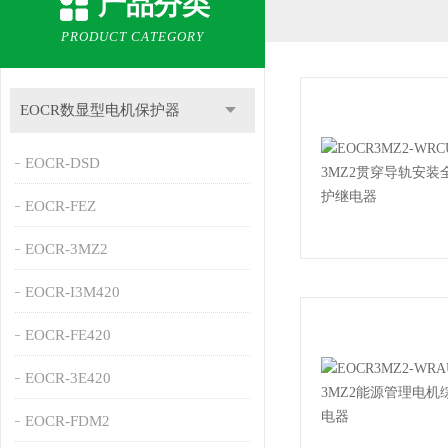
产品分类
PRODUCT CATEGORY
EOCR数显型电机保护器
EOCR-DSD
EOCR-FEZ
EOCR-3MZ2
EOCR-I3M420
EOCR-FE420
EOCR-3E420
EOCR-FDM2