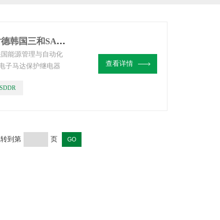
EOCR-SDDREOCR晃电保护器施耐德韩国三和SAMWHA
 法国能源管理与自动化
查看详情
电子马达保护继电器
德韩国公司总裁沙特里
-SDDR
念仪式。
 跳转到第
页