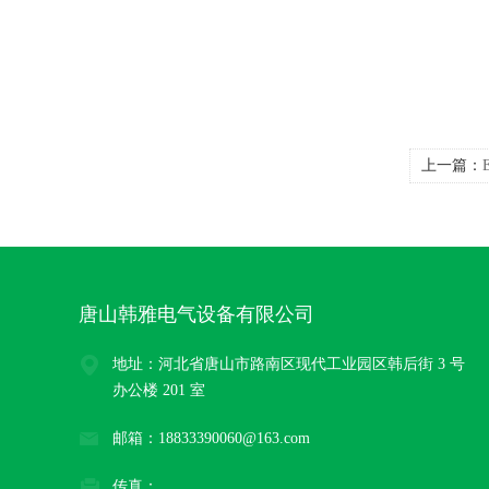
上一篇：
三和EOC
唐山韩雅电气设备有限公司
地址：河北省唐山市路南区现代工业园区韩后街 3 号
办公楼 201 室
邮箱：18833390060@163.com
传真：