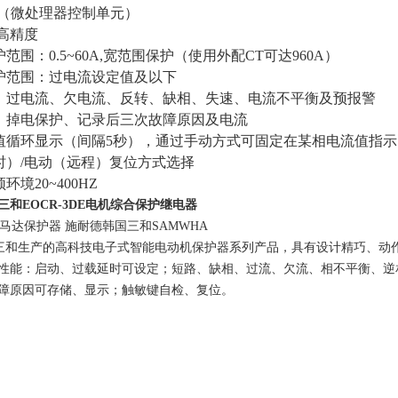
U（微处理器控制单元）
高精度
范围：0.5~60A,宽范围保护（使用外配CT可达960A）
护范围：过电流设定值及以下
：过电流、欠电流、反转、缺相、失速、电流不平衡及预报警
：掉电保护、记录后三次故障原因及电流
值循环显示（间隔5秒），通过手动方式可固定在某相电流值指示
时）/电动（远程）复位方式选择
环境20~400HZ
三和EOCR-3DE电机综合保护继电器
DE 马达保护器 施耐德韩国三和SAMWHA
国三和生产的高科技电子式智能电动机保护器系列产品，具有设计精巧、动
性能：启动、过载延时可设定；短路、缺相、过流、欠流、相不平衡、逆
障原因可存储、显示；触敏键自检、复位。