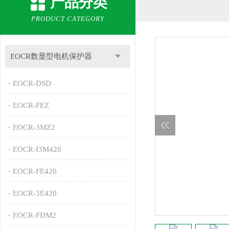
产品分类
PRODUCT CATEGORY
EOCR数显型电机保护器
EOCR-DSD
EOCR-FEZ
EOCR-3MZ2
EOCR-I3M420
EOCR-FE420
EOCR-3E420
EOCR-FDM2