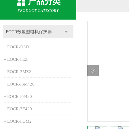
产品分类
PRODUCT CATEGORY
EOCR数显型电机保护器
EOCR-DSD
EOCR-FEZ
EOCR-3MZ2
EOCR-I3M420
EOCR-FE420
EOCR-3E420
EOCR-FDM2