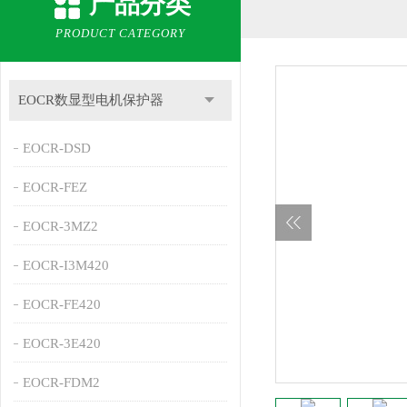
产品分类
PRODUCT CATEGORY
EOCR数显型电机保护器
EOCR-DSD
EOCR-FEZ
EOCR-3MZ2
EOCR-I3M420
EOCR-FE420
EOCR-3E420
EOCR-FDM2