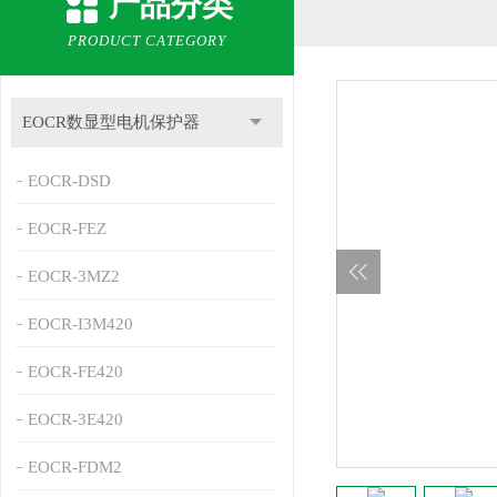
产品分类
PRODUCT CATEGORY
EOCR数显型电机保护器
EOCR-DSD
EOCR-FEZ
EOCR-3MZ2
EOCR-I3M420
EOCR-FE420
EOCR-3E420
EOCR-FDM2