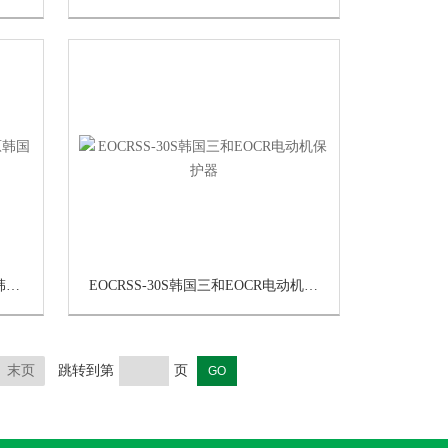
EOCR-SS-60N马达综保EOCR(原韩国三和)
EOCRSS-30S韩国三和EOCR电动机保护器
末页
跳转到第
页